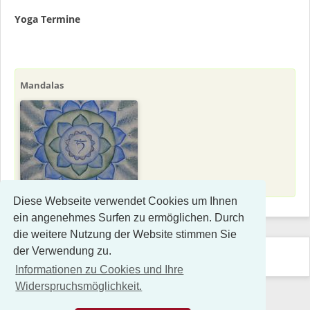
Yoga Termine
Mandalas
Diese Webseite verwendet Cookies um Ihnen
ein angenehmes Surfen zu ermöglichen. Durch
die weitere Nutzung der Website stimmen Sie
der Verwendung zu.
Navigation
Links
Kontakt
Impressum
Datenschutz
Sitemap
überspringen
Informationen zu Cookies und Ihre
Widerspruchsmöglichkeit.