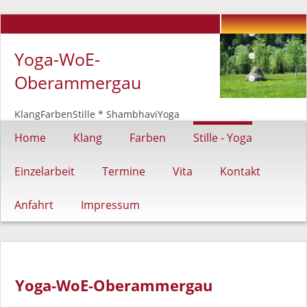
Yoga-WoE-
Oberammergau
KlangFarbenStille * ShambhaviYoga
Navigation
Home
Klang
Farben
Stille - Yoga
überspringen
Einzelarbeit
Termine
Vita
Kontakt
Anfahrt
Impressum
Yoga-WoE-Oberammergau